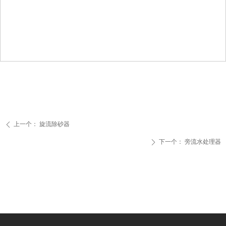
上一个：
旋流除砂器
ꄴ
下一个：
旁流水处理器
ꄲ