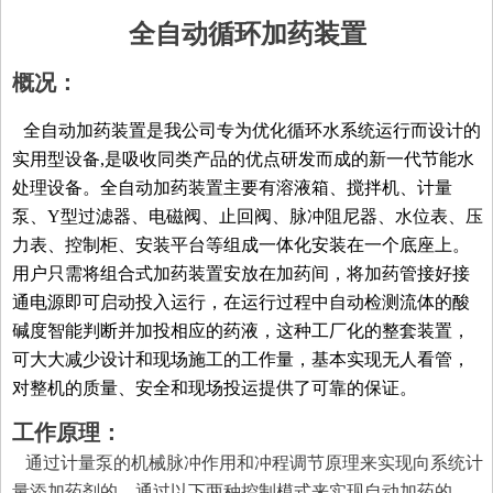
全自动循环加药装置
概况：
全自动加药装置是我公司专为优化循环水系统运行而设计的
实用型设备,是吸收同类产品的优点研发而成的新一代节能水
处理设备。全自动加药装置主要有溶液箱、搅拌机、计量
끅
끅
泵、Y型过滤器、电磁阀、止回阀、脉冲阻尼器、水位表、压
力表、控制柜、安装平台等组成一体化安装在一个底座上。
뀩
뀩
用户只需将组合式加药装置安放在加药间，将加药管接好接
通电源即可启动投入运行，在运行过程中自动检测流体的酸
碱度智能判断并加投相应的药液，这种工厂化的整套装置，
뀥
뀥
可大大减少设计和现场施工的工作量，基本实现无人看管，
对整机的质量、安全和现场投运提供了可靠的保证。
녕
녕
工作原理：
通过计量泵的机械脉冲作用和冲程调节原理来实现向系统计
量添加药剂的。通过以下两种控制模式来实现自动加药的。